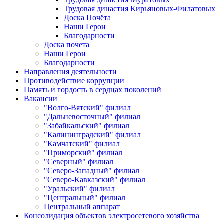
Трудовая династия Кирьяновых-Филатовых
Доска Почёта
Наши Герои
Благодарности
Доска почета
Наши Герои
Благодарности
Направления деятельности
Противодействие коррупции
Память и гордость в сердцах поколений
Вакансии
"Волго-Вятский" филиал
"Дальневосточный" филиал
"Забайкальский" филиал
"Калининградский" филиал
"Камчатский" филиал
"Приморский" филиал
"Северный" филиал
"Северо-Западный" филиал
"Северо-Кавказский" филиал
"Уральский" филиал
"Центральный" филиал
Центральный аппарат
Консолидация объектов электросетевого хозяйства