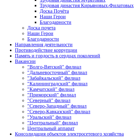
Трудовая династия Кирьяновых-Филатовых
Доска Почёта
Наши Герои
Благодарности
Доска почета
Наши Герои
Благодарности
Направления деятельности
Противодействие коррупции
Память и гордость в сердцах поколений
Вакансии
"Волго-Вятский" филиал
"Дальневосточный" филиал
"Забайкальский" филиал
"Калининградский" филиал
"Камчатский" филиал
"Приморский" филиал
"Северный" филиал
"Северо-Западный" филиал
"Северо-Кавказский" филиал
"Уральский" филиал
"Центральный" филиал
Центральный аппарат
Консолидация объектов электросетевого хозяйства