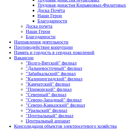
Трудовая династия Кирьяновых-Филатовых
Доска Почёта
Наши Герои
Благодарности
Доска почета
Наши Герои
Благодарности
Направления деятельности
Противодействие коррупции
Память и гордость в сердцах поколений
Вакансии
"Волго-Вятский" филиал
"Дальневосточный" филиал
"Забайкальский" филиал
"Калининградский" филиал
"Камчатский" филиал
"Приморский" филиал
"Северный" филиал
"Северо-Западный" филиал
"Северо-Кавказский" филиал
"Уральский" филиал
"Центральный" филиал
Центральный аппарат
Консолидация объектов электросетевого хозяйства